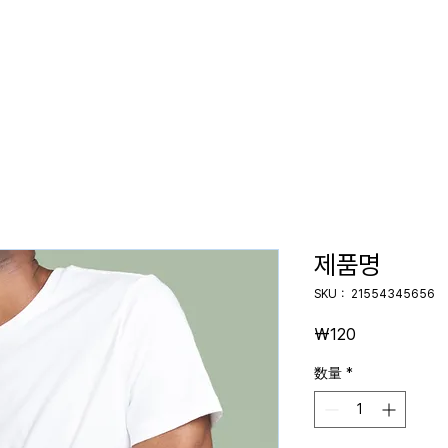
ome
About
Products
Newsroom
Conta
제품명
SKU： 21554345656
価
₩120
格
数量
*