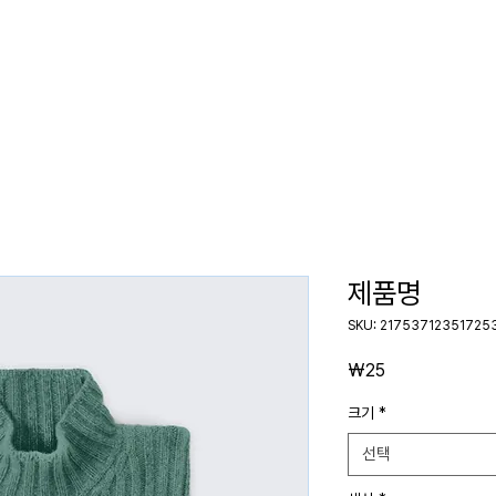
ome
About
Products
Newsroom
Conta
제품명
SKU: 21753712351725
가
₩25
격
크기
*
선택