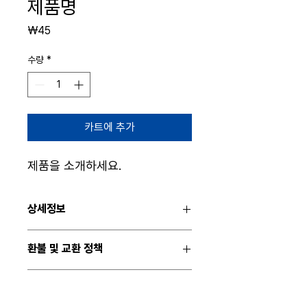
제품명
가
₩45
격
수량
*
카트에 추가
제품을 소개하세요.  
상세정보
제품의 세부 사항들을 입력하세요. 제품의 크
환불 및 교환 정책
기, 재질, 관리방법 등 친절하고 상세한 설명
은 구매에 대한 확신을 심어줍니다. 제품의
"환불 정책", "제품 관리법" 등 고객들에게 유
어떤 부분이 소비자들에게 어필할 것인지 우
배송정보
용한 추가 제품 정보를 제공하세요.
선순위를 잘 생각해 적어주세요.