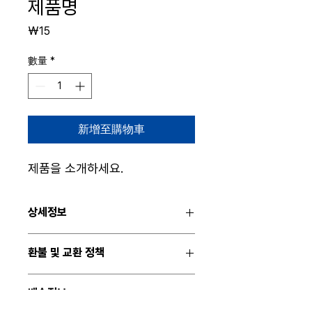
제품명
價
₩15
格
數量
*
新增至購物車
제품을 소개하세요.  
상세정보
제품의 세부 사항들을 입력하세요. 제품의 크
환불 및 교환 정책
기, 재질, 관리방법 등 친절하고 상세한 설명
은 구매에 대한 확신을 심어줍니다. 제품의
"환불 정책", "제품 관리법" 등 고객들에게 유
어떤 부분이 소비자들에게 어필할 것인지 우
배송정보
용한 추가 제품 정보를 제공하세요.
선순위를 잘 생각해 적어주세요.