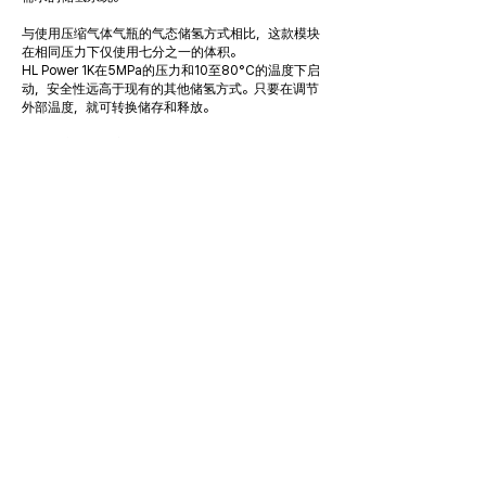
与使用压缩气体气瓶的气态储氢方式相比，这款模块
在相同压力下仅使用七分之一的体积。
HL Power 1K在5MPa的压力和10至80°C的温度下启
动，安全性远高于现有的其他储氢方式。只要在调节
外部温度，就可转换储存和释放。
根据用户需求，该模块提供风冷/风热式或者水冷/水
热式方式。
基于HYDROLUX可靠的储氢合金技术，可以根据用户
的特定应用需求，选择储存和释放的压力及温度。
产品的外观和技术规格可能会根据我司的技术研发而
发生变化。
Headquarters | 7, Samjeongja-ro, Seongsan-gu, Changwon-si,
Gyeongsangnam-do, Republic of Korea, 51472
Incheon R&D | 19, Seounsandan-ro 1-gil, Gyeyang-gu, Incheon, Republic
of Korea, 21072
Email |
info@hydrolux.co.kr
Copyright © HYDROLUX All Rights Reserved.